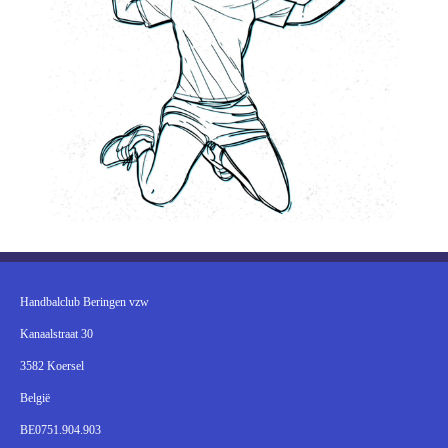
Handbalclub Beringen vzw
Kanaalstraat 30
3582 Koersel
België
BE0751.904.903