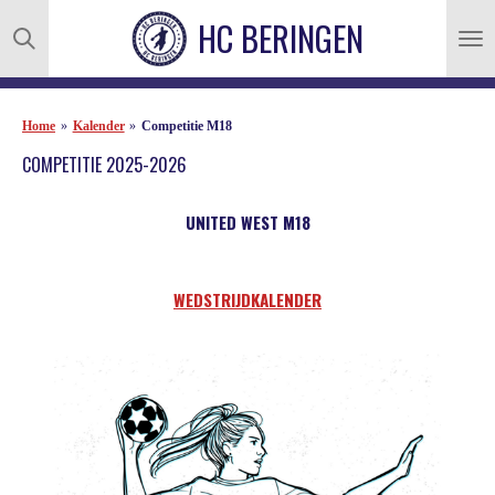
Ga
HC
BERINGEN
direct
naar
de
hoofdinhoud
Home
»
Kalender
»
Competitie M18
COMPETITIE 2025-2026
UNITED WEST
M18
WEDSTRIJDKALENDER