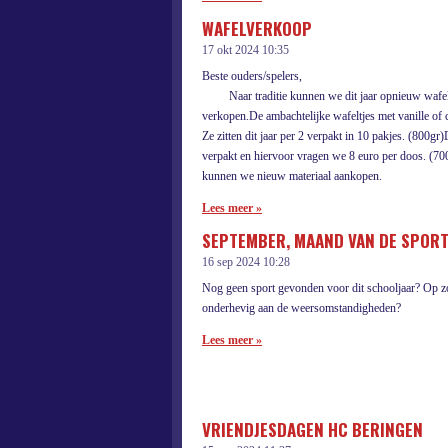
WAFELVERKOOP
17 okt 2024
10:35
Beste oude
Naar traditie kunnen we dit jaar opnieuw wafeltje
verkopen.De ambachtelijke wafeltjes met vanille o
Ze zitten dit jaar per 2 verpakt in 10 pakjes. (800g
verpakt en hiervoor vragen we 8 euro per doos. (70
kunnen we nieuw materiaal aankopen.
Lees meer »
SEPTEMBER, MAAND VAN DE SPOR
16 sep 2024
10:28
Nog geen sport gevonden voor dit schooljaar? Op zoe
onderhevig aan de weersomstandigheden?
Lees meer »
VRIENDJESDAGEN HC BERINGEN