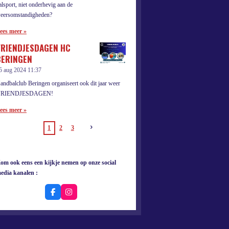
alsport, niet onderhevig aan de
eersomstandigheden?
ees meer »
VRIENDJESDAGEN HC
BERINGEN
5 aug 2024
11:37
andbalclub Beringen organiseert ook dit jaar weer
RIENDJESDAGEN!
ees meer »
1
2
3
om ook eens een kijkje nemen op onze social
edia kanalen :
F
I
a
n
c
s
e
t
b
a