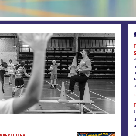
F
2
H
B
T
f
L
1
H
s
NSAFSLUITER
L