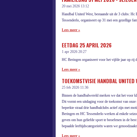
20 mei 2026
13:12
Handbal United West, bestaande uit de 3 clubs: H
Tessenderlo, organiseert op 31 mei een gezellige fam
Lees meer »
EETDAG 25 APRIL 2026
1 apr 2026
20:27
HC Beringen organiseert voor het vijfde jaar op rij 
Lees meer »
TOEKOMSTVISIE HANDBAL UNITED
25 feb 2026
11:36
Binnen de handbalwereld merken we dat het voor klei
Dit vormt een uitdaging voor de toekomst van onze 
beperkte straal drie handbalclubs actief zijn met m
Beringen en HC Tessenderlo werken al enkele seizoe
geven om hun geliefde sport te beoefenen in de best
bepaalde leeftijdscategorieën waren we genoodzaak
Lees meer »